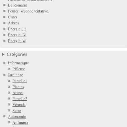
Le Romarin
Poules, seconde tentative.
Canes
Arbres
Énergie (1)
Énergie (3)
Énergie (4)
Catégories
Informatique
PfSense
Jardinage
Parcelle1
Plantes
Arbres
Parcelle2
Véranda
Serre
Autonomie
Animaux