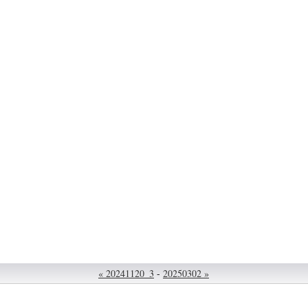
« 20241120_3
-
20250302 »