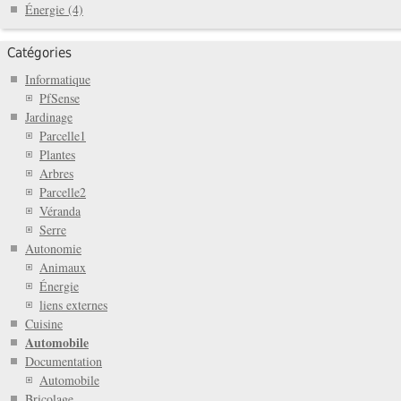
Énergie (4)
Catégories
Informatique
PfSense
Jardinage
Parcelle1
Plantes
Arbres
Parcelle2
Véranda
Serre
Autonomie
Animaux
Énergie
liens externes
Cuisine
Automobile
Documentation
Automobile
Bricolage