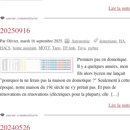
Lire la suite
aucun commentaire
20250916
Par Olivier,
mardi 16 septembre 2025.
Autonomie
domotique
HA
HACS
home assistant
MQTT
Tapo
TP-link
Tuya
zigbee
Premiers pas en domotique.
Il y a quelques années, mon
fils alors lycéen me lançait
"pourquoi tu ne ferais pas la maison en domotique ?" Seulement à cette
époque, notre maison du 19è siècle ne s'y prétait pas. Et puis de
rénovations en rénovations (élèctriques pour la plupart), elle […]
Lire la suite
aucun commentaire
20240526