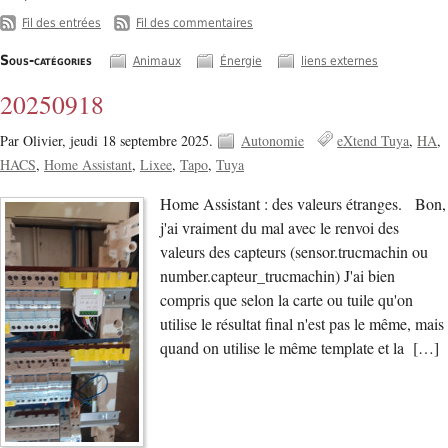
-
Fil des entrées
Fil des commentaires
Sous-catégories
Animaux
Énergie
liens externes
20250918
Par Olivier,
jeudi 18 septembre 2025.
Autonomie
eXtend Tuya
HA
HACS
Home Assistant
Lixee
Tapo
Tuya
Home Assistant : des valeurs étranges. Bon,
j'ai vraiment du mal avec le renvoi des
valeurs des capteurs (sensor.trucmachin ou
number.capteur_trucmachin) J'ai bien
compris que selon la carte ou tuile qu'on
utilise le résultat final n'est pas le même, mais
quand on utilise le même template et la […]